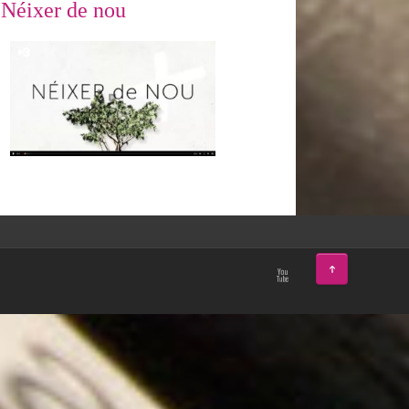
Néixer de nou
↑