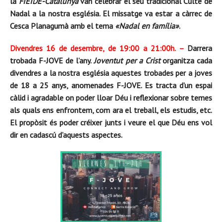
la
FIEIDE-Catalunya
van celebrar el seu tradicional Culte de
Nadal a la nostra església. El missatge va estar a càrrec de
Cesca Planagumà amb el tema
«Nadal en família»
.
Divendres 16 de desembre, de 19:00 a 21:00h. –
Darrera
trobada F-JOVE de l’any.
Joventut per a Crist
organitza cada
divendres a la nostra església aquestes trobades per a joves
de 18 a 25 anys, anomenades
F-JOVE. Es tracta d’un espai
càlid i agradable on poder lloar Déu i reflexionar sobre
temes
als quals ens enfrontem, com ara el treball, els estudis, etc.
El propòsit és poder créixer junts i veure el que Déu ens vol
dir en cadascú d’aquests aspectes.