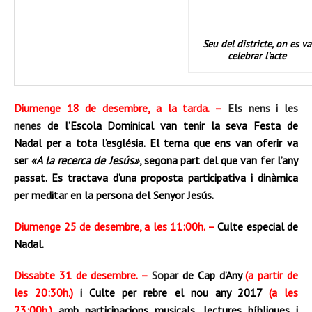
Seu del districte, on es va
celebrar l’acte
Diumenge 18 de des
embre, a la tarda. –
Els nens i les
nenes
de l’Escola Dominical van tenir la seva Festa de
Nadal per a tota l’església. El tema que ens van oferir va
ser
«A la recerca de Jesús»
, segona part del que van fer l’any
passat. Es
tractava d’una proposta participativa i dinàmica
per meditar en la persona del Senyor Jesús.
Diumenge 25 de desembre, a les 11:00h. –
Culte especial de
Nadal.
Dissabte 31 de desembre. –
Sopar
de Cap d’Any
(a partir de
les 20:30h.)
i Culte per rebre el nou any 2017
(a les
23:00h.)
amb participacions musicals, lectures bíbliques i