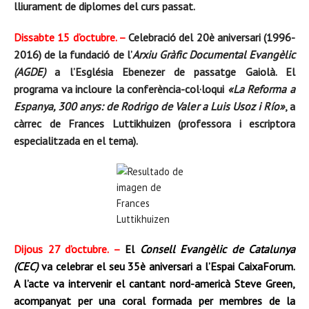
lliurament de diplomes del curs passat.
Dissabte 15 d’octubre. –
Celebració del 20è aniversari (1996-
2016) de la fundació de l’
Arxiu Gràfic Documental Evangèlic
(AGDE)
a l’Església Ebenezer de passatge Gaiolà. El
programa va incloure la c
onferència-col·loqui
«La Reforma a
Espanya, 300 anys: de Rodrigo de Valer a Luis Usoz i Río»
, a
càrrec de Frances Luttikhuizen (professora i escriptora
especialitzada en el tema
).
Dijous 27 d’octubre. –
El
Consell Evangèlic de Catalunya
(CEC)
va celebrar el seu 35è aniversari a l’Espai CaixaForum.
A l’acte va intervenir el cantant nord-americà Steve Green,
acompanyat per una coral formada per membres de la