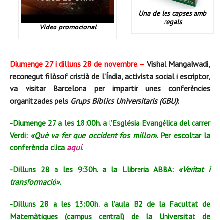
Una de les capses amb
regals
Video promocional
Diumenge 27 i dilluns 28 de novembre. –
Vishal Mangalwadi,
reconegut filòsof cristià de l’Índia, activista social i escriptor,
va visitar Barcelona per impartir unes conferències
organitzades pels
Grups Bíblics Universitaris (GBU)
:
-Diumenge 27 a les 18:00h. a l’Església Evangèlica del carrer
Verdi:
«Què va fer que occident fos millor»
. Per escoltar la
conferència clica
aquí
.
-Dilluns 28 a les 9:30h. a la Llibreria ABBA:
«Veritat i
transformació»
.
-Dilluns 28 a les 13:00h. a l’aula B2 de la Facultat de
Matemàtiques (campus central) de la Universitat de